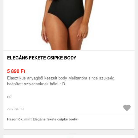
ELEGÁNS FEKETE CSIPKE BODY
5 890
Ft
Elasztikus anyagból készült body Melltartóra sincs szükség,
beépített szivacsoknak hála! : D
női
zavtra.hu
Hasonlók, mint Elegáns fekete csipke body