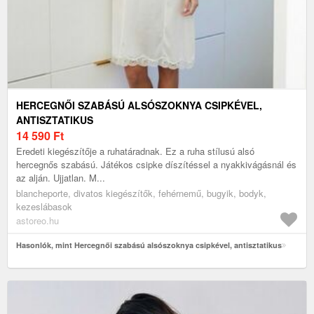
HERCEGNŐI SZABÁSÚ ALSÓSZOKNYA CSIPKÉVEL,
ANTISZTATIKUS
14 590
Ft
Eredeti kiegészítője a ruhatáradnak. Ez a ruha stílusú alsó
hercegnős szabású. Játékos csipke díszítéssel a nyakkivágásnál és
az alján. Ujjatlan. M...
blancheporte, divatos kiegészítők, fehérnemű, bugyik, bodyk,
kezeslábasok
astoreo.hu
Hasonlók, mint Hercegnői szabású alsószoknya csipkével, antisztatikus