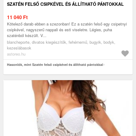
SZATÉN FELSŐ CSIPKÉVEL ÉS ÁLLÍTHATÓ PÁNTOKKAL
11 040
Ft
Kötelező darab ebben a szezonban! Ez a szatén felső egy csipetnyi
csipkével, nagyszerű nappali és esti viseletre. Légies, puha
szaténból készült. V...
blancheporte, divatos kiegészítők, fehérnemű, bugyik, bodyk,
kezeslábasok
astoreo.hu
Hasonlók, mint Szatén felső csipkével és állítható pántokkal