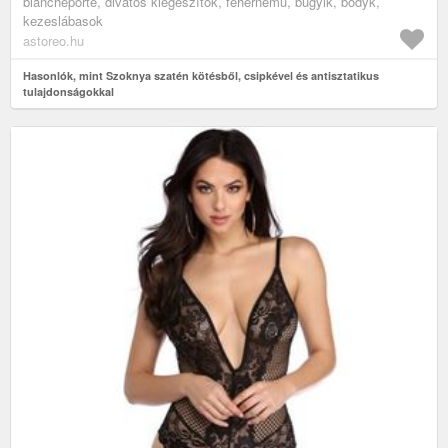
blancheporte, divatos kiegészítők, fehérnemű, bugyik, bodyk,
kezeslábasok
astoreo.hu
Hasonlók, mint Szoknya szatén kötésből, csipkével és antisztatikus
tulajdonságokkal