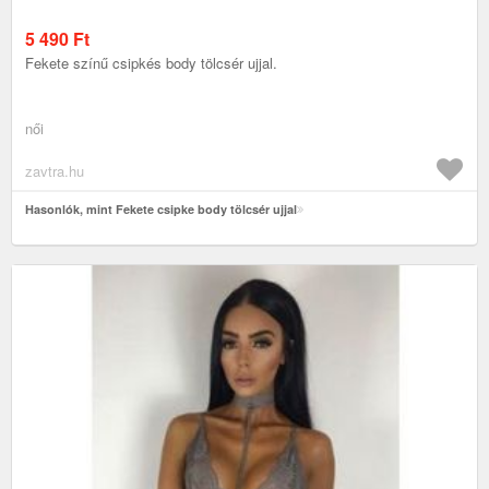
5 490
Ft
Fekete színű csipkés body tölcsér ujjal.
női
zavtra.hu
Hasonlók, mint Fekete csipke body tölcsér ujjal