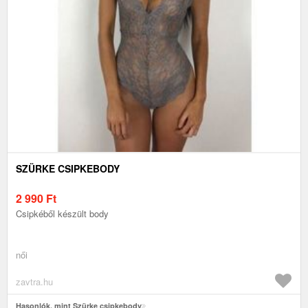
SZÜRKE CSIPKEBODY
2 990
Ft
Csipkéből készült body
női
zavtra.hu
Hasonlók, mint Szürke csipkebody