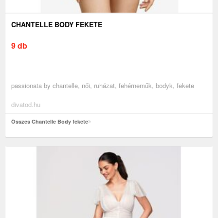
CHANTELLE BODY FEKETE
9 db
passionata by chantelle, női, ruházat, fehérneműk, bodyk, fekete
divatod.hu
Összes Chantelle Body fekete