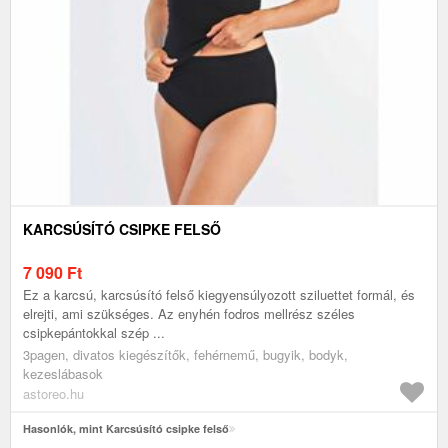
KARCSÚSÍTÓ CSIPKE FELSŐ
7 090
Ft
Ez a karcsú, karcsúsító felső kiegyensúlyozott sziluettet formál, és
elrejti, ami szükséges. Az enyhén fodros mellrész széles
csipkepántokkal szép ...
3pagen, divatos kiegészítők, fehérnemű, bugyik, bodyk,
kezeslábasok
astoreo.hu
Hasonlók, mint Karcsúsító csipke felső