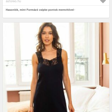
astoreo.hu
Hasonlók, mint Formázó csipke pontok merevítővel