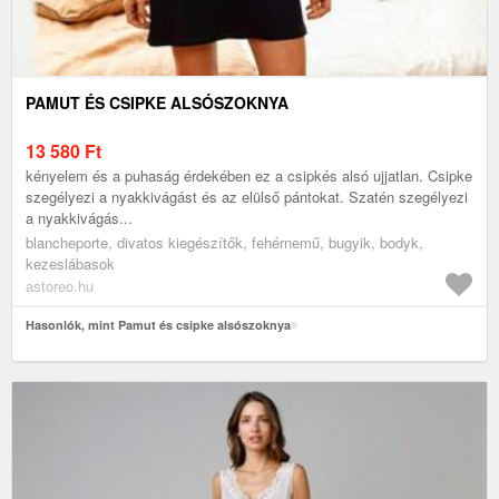
PAMUT ÉS CSIPKE ALSÓSZOKNYA
13 580
Ft
kényelem és a puhaság érdekében ez a csipkés alsó ujjatlan. Csipke
szegélyezi a nyakkivágást és az elülső pántokat. Szatén szegélyezi
a nyakkivágás...
blancheporte, divatos kiegészítők, fehérnemű, bugyik, bodyk,
kezeslábasok
astoreo.hu
Hasonlók, mint Pamut és csipke alsószoknya