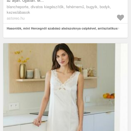
az alján. Ujjatlan. M...
blancheporte, divatos kiegészítők, fehérnemű, bugyik, bodyk,
kezeslábasok
astoreo.hu
Hasonlók, mint Hercegnői szabású alsószoknya csipkével, antisztatikus