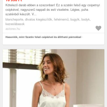
Kötelező darab ebben a szezonban! Ez a szatén felső egy csipetnyi
csipkével, nagyszerű nappali és esti viseletre. Légies, puha
szaténból készült. V...
blancheporte, divatos kiegészítők, fehérnemű, bugyik, bodyk,
kezeslábasok
astoreo.hu
Hasonlók, mint Szatén felső csipkével és állítható pántokkal