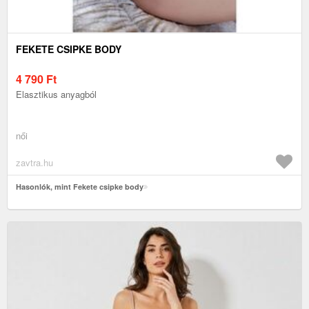
FEKETE CSIPKE BODY
4 790
Ft
Elasztikus anyagból
női
zavtra.hu
Hasonlók, mint Fekete csipke body