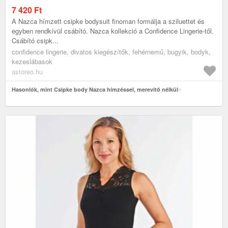
7 420
Ft
A Nazca hímzett csipke bodysuit finoman formálja a sziluettet és
egyben rendkívül csábító. Nazca kollekció a Confidence Lingerie-től.
Csábító csipk...
confidence lingerie, divatos kiegészítők, fehérnemű, bugyik, bodyk,
kezeslábasok
astoreo.hu
Hasonlók, mint Csipke body Nazca hímzéssel, merevítő nélkül