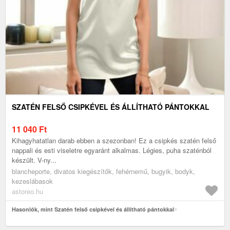
SZATÉN FELSŐ CSIPKÉVEL ÉS ÁLLÍTHATÓ PÁNTOKKAL
11 040
Ft
Kihagyhatatlan darab ebben a szezonban! Ez a csipkés szatén felső
nappali és esti viseletre egyaránt alkalmas. Légies, puha szaténból
készült. V-ny...
blancheporte, divatos kiegészítők, fehérnemű, bugyik, bodyk,
kezeslábasok
astoreo.hu
Hasonlók, mint Szatén felső csipkével és állítható pántokkal