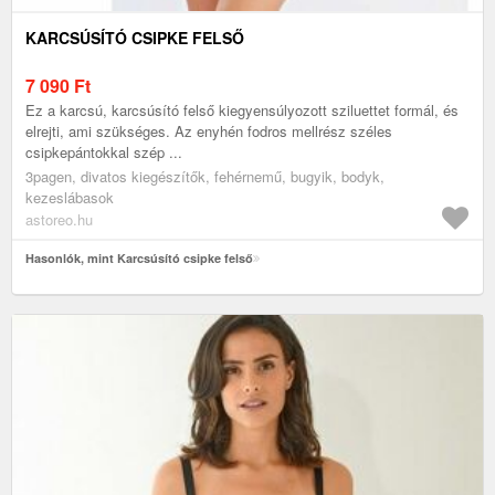
KARCSÚSÍTÓ CSIPKE FELSŐ
7 090
Ft
Ez a karcsú, karcsúsító felső kiegyensúlyozott sziluettet formál, és
elrejti, ami szükséges. Az enyhén fodros mellrész széles
csipkepántokkal szép ...
3pagen, divatos kiegészítők, fehérnemű, bugyik, bodyk,
kezeslábasok
astoreo.hu
Hasonlók, mint Karcsúsító csipke felső