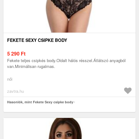
FEKETE SEXY CSIPKE BODY
5 290
Ft
Fekete teljes csipkés body.Oldalt hálós résszel.Átlátszó anyagból
van.Minimálisan rugalmas.
női
zavtra.hu
Hasonlók, mint Fekete Sexy csipke body