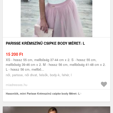
PARISSE KRÉMSZÍNŰ CSIPKE BODY MÉRET: L
15 200
Ft
XS - hossz 55 cm, mellbőség 37-44 cm x 2. S - hossz 55 cm,
mellbőség 39-46 cm x 2. M - hossz 56 cm, mellbőség 41-48 cm x 2.
L - hossz 56 cm, mellbő...
női, parisse, női divat, felsők, body-k, fehér, l
miadresses.hu
Hasonlók, mint Parisse Krémszínű csipke body Méret: L