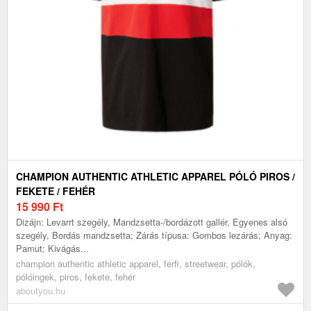
CHAMPION AUTHENTIC ATHLETIC APPAREL PÓLÓ PIROS /
FEKETE / FEHÉR
15 990
Ft
Dizájn: Levarrt szegély, Mandzsetta-/bordázott gallér, Egyenes alsó
szegély, Bordás mandzsetta; Zárás típusa: Gombos lezárás; Anyag:
Pamut; Kivágás...
champion authentic athletic apparel, férfi, streetwear, pólók,
pólóingek, piros, fekete, fehér
aboutyou.hu