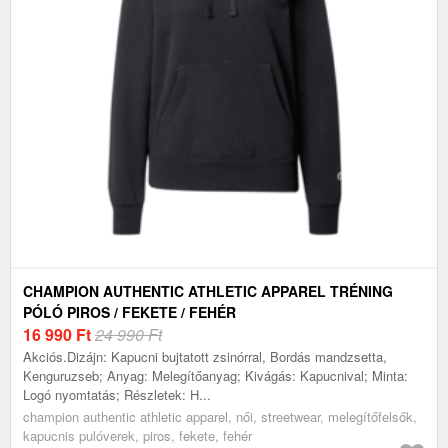
CHAMPION AUTHENTIC ATHLETIC APPAREL TRÉNING
PÓLÓ PIROS / FEKETE / FEHÉR
16 990
Ft
24 990 Ft
Akciós.Dizájn: Kapucni bujtatott zsinórral, Bordás mandzsetta,
Kenguruzseb; Anyag: Melegítőanyag; Kivágás: Kapucnival; Minta:
Logó nyomtatás; Részletek: H...
champion authentic athletic apparel, női, streetwear, melegítőfelsők,
kapucnis pulóverek, piros, fekete, fehér