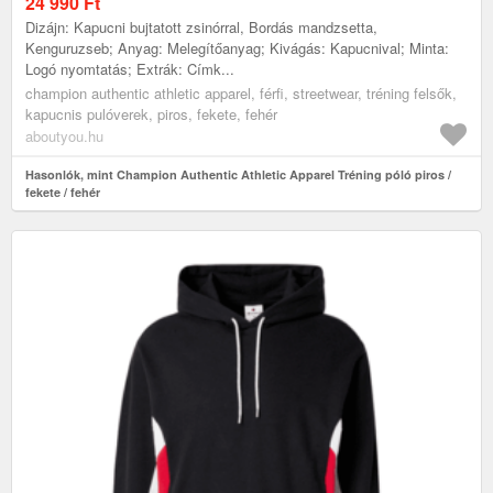
24 990
Ft
Dizájn: Kapucni bujtatott zsinórral, Bordás mandzsetta,
Kenguruzseb; Anyag: Melegítőanyag; Kivágás: Kapucnival; Minta:
Logó nyomtatás; Extrák: Címk...
champion authentic athletic apparel, férfi, streetwear, tréning felsők,
kapucnis pulóverek, piros, fekete, fehér
aboutyou.hu
Hasonlók, mint Champion Authentic Athletic Apparel Tréning póló piros /
fekete / fehér