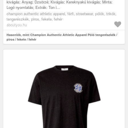
kivágás; Anyag: Dzsörzé; Kivágás: Kereknyakú kivágás; Minta:
Logó nyomtatás; Extrák: Ton i...
champion authentic athletic apparel, férfi, streetwear, pólók, trikók,
tengerészkék, piros, fekete, fehér
aboutyou.hu
Hasonlók, mint Champion Authentic Athletic Apparel Póló tengerészkék /
piros / fekete / fehér