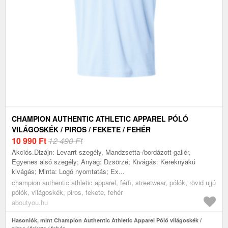
CHAMPION AUTHENTIC ATHLETIC APPAREL PÓLÓ
VILÁGOSKÉK / PIROS / FEKETE / FEHÉR
10 990
Ft
12 490 Ft
Akciós.Dizájn: Levarrt szegély, Mandzsetta-/bordázott gallér,
Egyenes alsó szegély; Anyag: Dzsörzé; Kivágás: Kereknyakú
kivágás; Minta: Logó nyomtatás; Ex...
champion authentic athletic apparel, férfi, streetwear, pólók, rövid ujjú
pólók, világoskék, piros, fekete, fehér
aboutyou.hu
Hasonlók, mint Champion Authentic Athletic Apparel Póló világoskék /