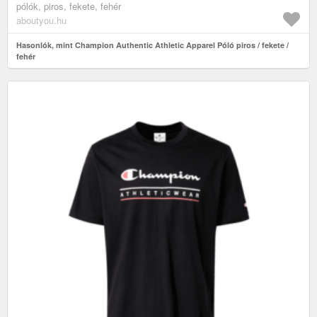
pólók, piros, fekete, fehér
aboutyou.hu
Hasonlók, mint Champion Authentic Athletic Apparel Póló piros / fekete /
fehér