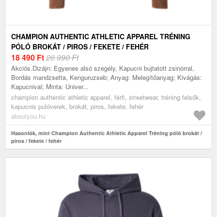
CHAMPION AUTHENTIC ATHLETIC APPAREL TRÉNING
PÓLÓ BROKÁT / PIROS / FEKETE / FEHÉR
18 490
Ft
26 990 Ft
Akciós.Dizájn: Egyenes alsó szegély, Kapucni bujtatott zsinórral,
Bordás mandzsetta, Kenguruzseb; Anyag: Melegítőanyag; Kivágás:
Kapucnival; Minta: Univer...
champion authentic athletic apparel, férfi, streetwear, tréning felsők,
kapucnis pulóverek, brokát, piros, fekete, fehér
aboutyou.hu
Hasonlók, mint Champion Authentic Athletic Apparel Tréning póló brokát /
piros / fekete / fehér