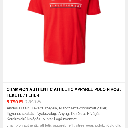
CHAMPION AUTHENTIC ATHLETIC APPAREL PÓLÓ PIROS /
FEKETE / FEHÉR
8 790
Ft
9 890 Ft
Akciós.Dizájn: Levarrt szegély, Mandzsetta-/bordázott gallér,
Egyenes szabás, Nyakszalag; Anyag: Dzsörzé; Kivágás:
Kereknyakú kivágás; Minta: Logó nyomtat...
champion authentic athletic apparel, férfi, streetwear, pólók, rövid ujjú