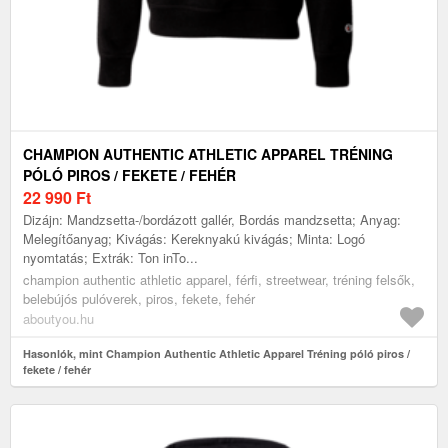
CHAMPION AUTHENTIC ATHLETIC APPAREL TRÉNING
PÓLÓ PIROS / FEKETE / FEHÉR
22 990
Ft
Dizájn: Mandzsetta-/bordázott gallér, Bordás mandzsetta; Anyag:
Melegítőanyag; Kivágás: Kereknyakú kivágás; Minta: Logó
nyomtatás; Extrák: Ton inTo...
champion authentic athletic apparel, férfi, streetwear, tréning felsők,
belebújós pulóverek, piros, fekete, fehér
aboutyou.hu
Hasonlók, mint Champion Authentic Athletic Apparel Tréning póló piros /
fekete / fehér