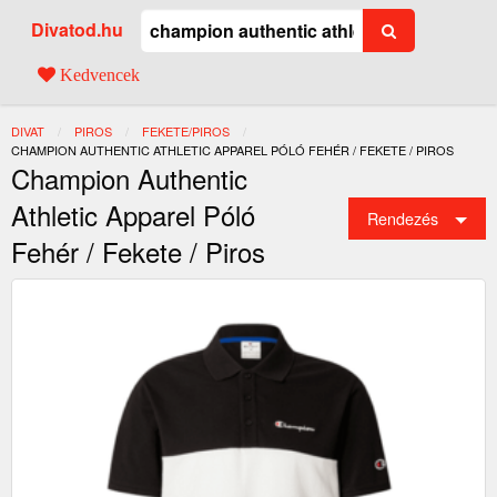
Divatod.hu
Kedvencek
DIVAT
PIROS
FEKETE/PIROS
JELENLEGI:
CHAMPION AUTHENTIC ATHLETIC APPAREL PÓLÓ FEHÉR / FEKETE / PIROS
Champion Authentic
Athletic Apparel Póló
Rendezés
Fehér / Fekete / Piros