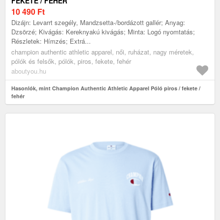
FEKETE / FEHÉR
10 490
Ft
Dizájn: Levarrt szegély, Mandzsetta-/bordázott gallér; Anyag:
Dzsörzé; Kivágás: Kereknyakú kivágás; Minta: Logó nyomtatás;
Részletek: Hímzés; Extrá...
champion authentic athletic apparel, női, ruházat, nagy méretek,
pólók és felsők, pólók, piros, fekete, fehér
aboutyou.hu
Hasonlók, mint Champion Authentic Athletic Apparel Póló piros / fekete /
fehér