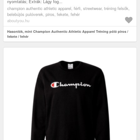
nyomtatás; Extrák: Lágy fog...
champion authentic athletic apparel, férfi, streetwear, tréning felsők,
belebújós pulóverek, piros, fekete, fehér
aboutyou.hu
Hasonlók, mint Champion Authentic Athletic Apparel Tréning póló piros /
fekete / fehér