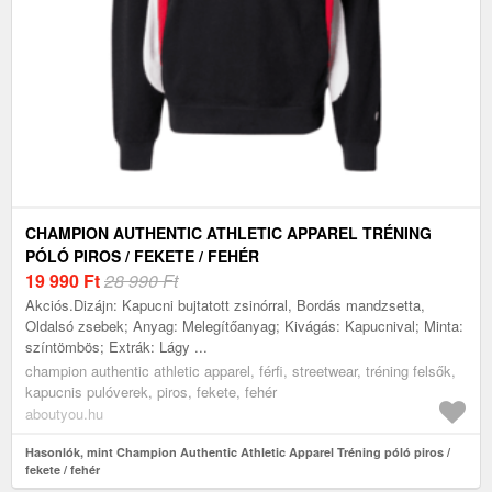
CHAMPION AUTHENTIC ATHLETIC APPAREL TRÉNING
PÓLÓ PIROS / FEKETE / FEHÉR
19 990
Ft
28 990 Ft
Akciós.Dizájn: Kapucni bujtatott zsinórral, Bordás mandzsetta,
Oldalsó zsebek; Anyag: Melegítőanyag; Kivágás: Kapucnival; Minta:
színtömbös; Extrák: Lágy ...
champion authentic athletic apparel, férfi, streetwear, tréning felsők,
kapucnis pulóverek, piros, fekete, fehér
aboutyou.hu
Hasonlók, mint Champion Authentic Athletic Apparel Tréning póló piros /
fekete / fehér