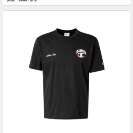
piros / fekete / fehér