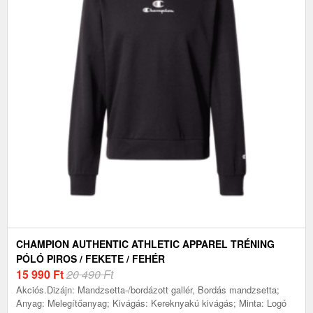
CHAMPION AUTHENTIC ATHLETIC APPAREL TRÉNING
PÓLÓ PIROS / FEKETE / FEHÉR
15 990
Ft
20 490 Ft
Akciós.Dizájn: Mandzsetta-/bordázott gallér, Bordás mandzsetta;
Anyag: Melegítőanyag; Kivágás: Kereknyakú kivágás; Minta: Logó