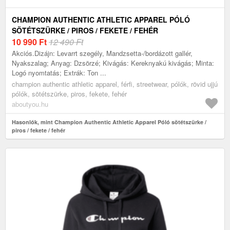
CHAMPION AUTHENTIC ATHLETIC APPAREL PÓLÓ
SÖTÉTSZÜRKE / PIROS / FEKETE / FEHÉR
10 990
Ft
12 490 Ft
Akciós.Dizájn: Levarrt szegély, Mandzsetta-/bordázott gallér,
Nyakszalag; Anyag: Dzsörzé; Kivágás: Kereknyakú kivágás; Minta:
Logó nyomtatás; Extrák: Ton ...
champion authentic athletic apparel, férfi, streetwear, pólók, rövid ujjú
pólók, sötétszürke, piros, fekete, fehér
aboutyou.hu
Hasonlók, mint Champion Authentic Athletic Apparel Póló sötétszürke /
piros / fekete / fehér