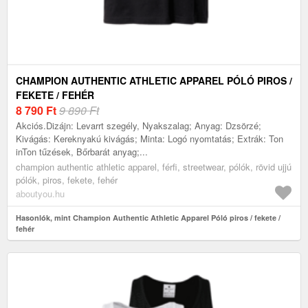
CHAMPION AUTHENTIC ATHLETIC APPAREL PÓLÓ PIROS /
FEKETE / FEHÉR
8 790
Ft
9 890 Ft
Akciós.Dizájn: Levarrt szegély, Nyakszalag; Anyag: Dzsörzé;
Kivágás: Kereknyakú kivágás; Minta: Logó nyomtatás; Extrák: Ton
inTon tűzések, Bőrbarát anyag;...
champion authentic athletic apparel, férfi, streetwear, pólók, rövid ujjú
pólók, piros, fekete, fehér
aboutyou.hu
Hasonlók, mint Champion Authentic Athletic Apparel Póló piros / fekete /
fehér