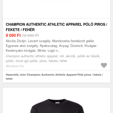
CHAMPION AUTHENTIC ATHLETIC APPAREL PÓLÓ PIROS /
FEKETE / FEHÉR
9 090
Ft
10 490 Ft
Akciós.Dizájn: Levarrt szegély, Mandzsetta-/bordázott gallér,
Egyenes alsó szegély, Nyakszalag; Anyag: Dzsörzé; Kivágás:
Kereknyakú kivágás; Minta: Logó n...
champion authentic athletic apparel, női, akciók, pólók és felsők,
pólók, rövid ujjú pólók, piros, fekete, fehér
aboutyou.hu
Hasonlók, mint Champion Authentic Athletic Apparel Póló piros / fekete /
fehér