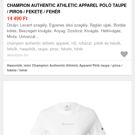
CHAMPION AUTHENTIC ATHLETIC APPAREL PÓLÓ TAUPE
/ PIROS / FEKETE / FEHÉR
14 490
Ft
Dizájn: Levarrt szegély, Egyenes alsó szegély, Raglán ujjak, Bordás
kötés, Beszegett kivágás; Anyag: Dzsörzé; Kivágás: Hátkivágás;
Minta: Univerzál...
champion authentic athletic apparel, női, ruházat, pólók és felsők,
felsők, haspólók, taupe, piros, fekete, fehér
aboutyou.hu
Hasonlók, mint Champion Authentic Athletic Apparel Póló taupe / piros /
fekete / fehér