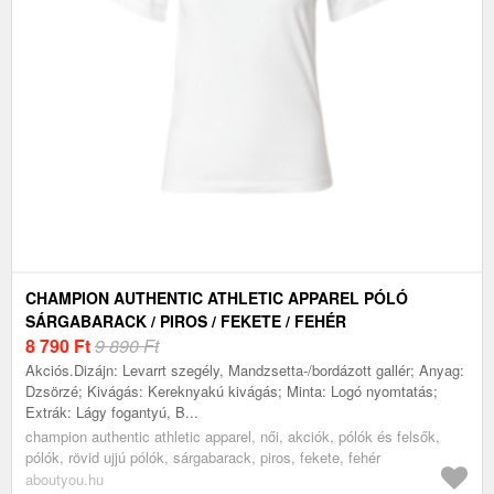
CHAMPION AUTHENTIC ATHLETIC APPAREL PÓLÓ
SÁRGABARACK / PIROS / FEKETE / FEHÉR
8 790
Ft
9 890 Ft
Akciós.Dizájn: Levarrt szegély, Mandzsetta-/bordázott gallér; Anyag:
Dzsörzé; Kivágás: Kereknyakú kivágás; Minta: Logó nyomtatás;
Extrák: Lágy fogantyú, B...
champion authentic athletic apparel, női, akciók, pólók és felsők,
pólók, rövid ujjú pólók, sárgabarack, piros, fekete, fehér
aboutyou.hu