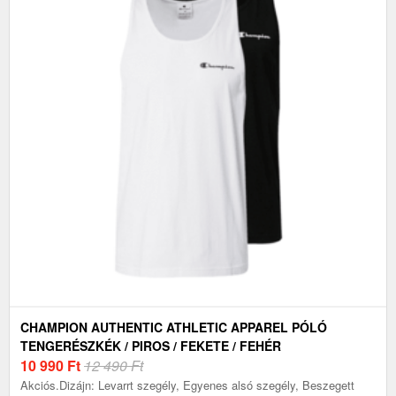
CHAMPION AUTHENTIC ATHLETIC APPAREL PÓLÓ
TENGERÉSZKÉK / PIROS / FEKETE / FEHÉR
10 990
Ft
12 490 Ft
Akciós.Dizájn: Levarrt szegély, Egyenes alsó szegély, Beszegett