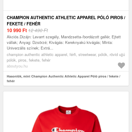
CHAMPION AUTHENTIC ATHLETIC APPAREL PÓLÓ PIROS /
FEKETE / FEHÉR
10 990
Ft
12 490 Ft
Akciós.Dizájn: Levarrt szegély, Mandzsetta-/bordázott gallér, Ejtett
vállak; Anyag: Dzsörzé; Kivágás: Kereknyakú kivágás; Minta:
Univerzális színek; Extrá...
champion authentic athletic apparel, férfi, streetwear, pólók, rövid ujjú
pólók, piros, fekete, fehér
aboutyou.hu
Hasonlók, mint Champion Authentic Athletic Apparel Póló piros / fekete /
fehér