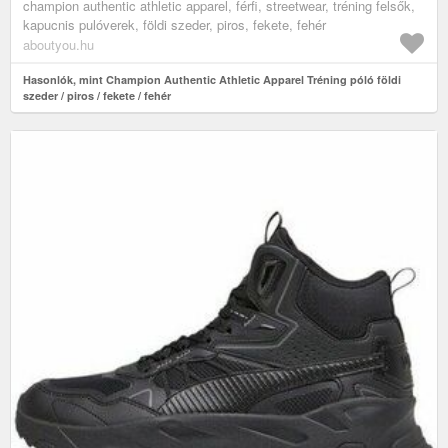
champion authentic athletic apparel, férfi, streetwear, tréning felsők,
kapucnis pulóverek, földi szeder, piros, fekete, fehér
aboutyou.hu
Hasonlók, mint Champion Authentic Athletic Apparel Tréning póló földi
szeder / piros / fekete / fehér