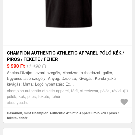
CHAMPION AUTHENTIC ATHLETIC APPAREL PÓLÓ KÉK /
PIROS / FEKETE / FEHÉR
9 990
Ft
11 490 Ft
Akciós.Dizájn: Levarrt szegély, Mandzsetta-/bordázott gallér,
Egyenes alsó szegély; Anyag: Dzsörzé; Kivágás: Kereknyakú
kivágás; Minta: Logó nyomtatás; Ex...
champion authentic athletic apparel, férfi, streetwear, pólók, rövid ujjú
pólók, kék, piros, fekete, fehér
aboutyou.hu
Hasonlók, mint Champion Authentic Athletic Apparel Póló kék / piros /
fekete / fehér