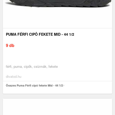
PUMA FÉRFI CIPÔ FEKETE MID - 44 1/2
9 db
férfi, puma, cipők, csizmák, fekete
divatod.hu
Összes Puma Férfi cipô fekete Mid - 44 1/2