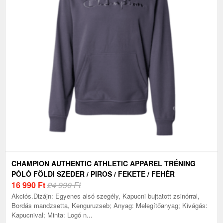
CHAMPION AUTHENTIC ATHLETIC APPAREL TRÉNING
PÓLÓ FÖLDI SZEDER / PIROS / FEKETE / FEHÉR
16 990
Ft
24 990 Ft
Akciós.Dizájn: Egyenes alsó szegély, Kapucni bujtatott zsinórral,
Bordás mandzsetta, Kenguruzseb; Anyag: Melegítőanyag; Kivágás:
Kapucnival; Minta: Logó n...