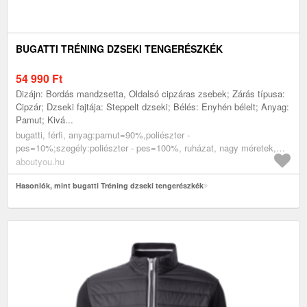
BUGATTI TRÉNING DZSEKI TENGERÉSZKÉK
54 990
Ft
Dizájn: Bordás mandzsetta, Oldalsó cipzáras zsebek; Zárás típusa:
Cipzár; Dzseki fajtája: Steppelt dzseki; Bélés: Enyhén bélelt; Anyag:
Pamut; Kivá...
bugatti, férfi, anyag:pamut=90%,poliészter -
pes=10%;szegély:poliészter - pes=100%, ruházat, nagy méretek,
tréning felsők, tengerészkék
aboutyou.hu
Hasonlók, mint bugatti Tréning dzseki tengerészkék