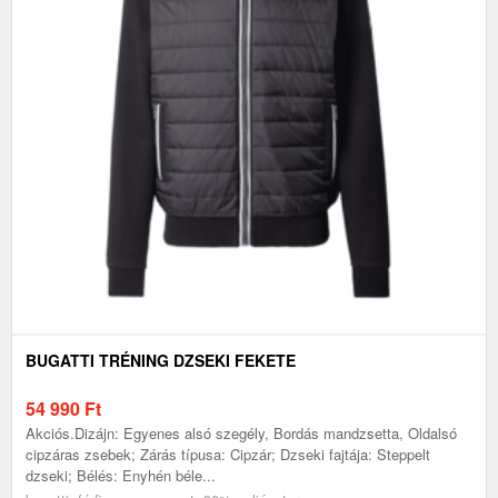
BUGATTI TRÉNING DZSEKI FEKETE
54 990
Ft
Akciós.Dizájn: Egyenes alsó szegély, Bordás mandzsetta, Oldalsó
cipzáras zsebek; Zárás típusa: Cipzár; Dzseki fajtája: Steppelt
dzseki; Bélés: Enyhén béle...