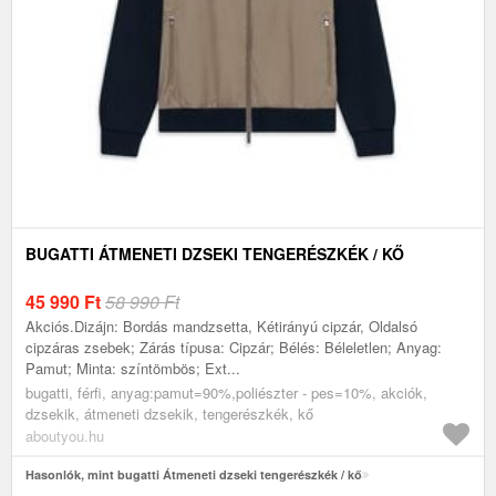
BUGATTI ÁTMENETI DZSEKI TENGERÉSZKÉK / KŐ
45 990
Ft
58 990 Ft
Akciós.Dizájn: Bordás mandzsetta, Kétirányú cipzár, Oldalsó
cipzáras zsebek; Zárás típusa: Cipzár; Bélés: Béleletlen; Anyag:
Pamut; Minta: színtömbös; Ext...
bugatti, férfi, anyag:pamut=90%,poliészter - pes=10%, akciók,
dzsekik, átmeneti dzsekik, tengerészkék, kő
aboutyou.hu
Hasonlók, mint bugatti Átmeneti dzseki tengerészkék / kő