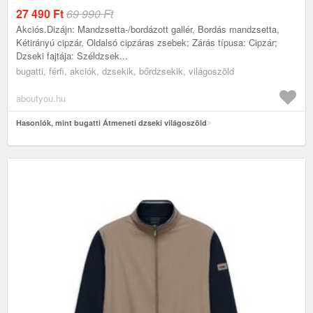
27 490
Ft
69 990 Ft
Akciós.Dizájn: Mandzsetta-/bordázott gallér, Bordás mandzsetta,
Kétirányú cipzár, Oldalsó cipzáras zsebek; Zárás típusa: Cipzár;
Dzseki fajtája: Széldzsek...
bugatti, férfi, akciók, dzsekik, bőrdzsekik, világoszöld
aboutyou.hu
Hasonlók, mint bugatti Átmeneti dzseki világoszöld