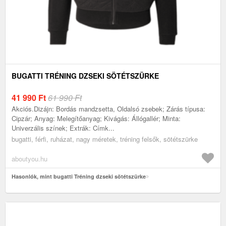
BUGATTI TRÉNING DZSEKI SÖTÉTSZÜRKE
41 990
Ft
61 990 Ft
Akciós.Dizájn: Bordás mandzsetta, Oldalsó zsebek; Zárás típusa:
Cipzár; Anyag: Melegítőanyag; Kivágás: Állógallér; Minta:
Univerzális színek; Extrák: Címk...
bugatti, férfi, ruházat, nagy méretek, tréning felsők, sötétszürke
aboutyou.hu
Hasonlók, mint bugatti Tréning dzseki sötétszürke