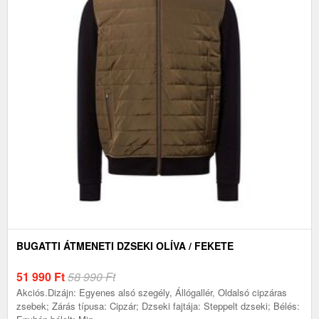
BUGATTI ÁTMENETI DZSEKI OLÍVA / FEKETE
51 990
Ft
58 990 Ft
Akciós.Dizájn: Egyenes alsó szegély, Állógallér, Oldalsó cipzáras
zsebek; Zárás típusa: Cipzár; Dzseki fajtája: Steppelt dzseki; Bélés: