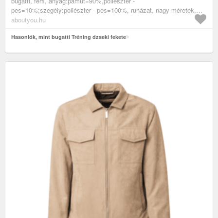
bugatti, férfi, anyag:pamut=90%,poliészter -
pes=10%;szegély:poliészter - pes=100%, ruházat, nagy méretek,
tréning felsők, fekete
aboutyou.hu
Hasonlók, mint bugatti Tréning dzseki fekete