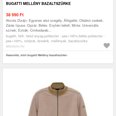
BUGATTI MELLÉNY BAZALTSZÜRKE
38 990
Ft
Akciós.Dizájn: Egyenes alsó szegély, Állógallér, Oldalsó zsebek;
Zárás típusa: Cipzár; Bélés: Enyhén bélelt; Minta: Univerzális
színek; Extrák: Címkedarab...
bugatti, férfi, felső anyag:poliészter - pes=100%;bélés:poliészter -
pes=100%, ruházat, dzsekik, mellények, bazaltszürke
aboutyou.hu
Hasonlók, mint bugatti Mellény bazaltszürke