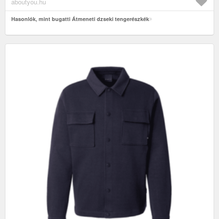
tengerészkék
aboutyou.hu
Hasonlók, mint bugatti Átmeneti dzseki tengerészkék