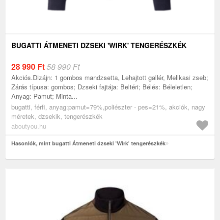
BUGATTI ÁTMENETI DZSEKI 'WIRK' TENGERÉSZKÉK
28 990
Ft
58 990 Ft
Akciós.Dizájn: 1 gombos mandzsetta, Lehajtott gallér, Mellkasi zseb;
Zárás típusa: gombos; Dzseki fajtája: Beltéri; Bélés: Béleletlen;
Anyag: Pamut; Minta...
bugatti, férfi, anyag:pamut=79%,poliészter - pes=21%, akciók, nagy
méretek, dzsekik, tengerészkék
aboutyou.hu
Hasonlók, mint bugatti Átmeneti dzseki 'Wirk' tengerészkék