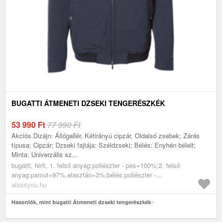
BUGATTI ÁTMENETI DZSEKI TENGERÉSZKÉK
53 990
Ft
77 990 Ft
Akciós.Dizájn: Állógallér, Kétirányú cipzár, Oldalsó zsebek; Zárás
típusa: Cipzár; Dzseki fajtája: Széldzseki; Bélés: Enyhén bélelt;
Minta: Univerzális sz...
bugatti, férfi, 1. felső anyag:poliészter - pes=100%;2. felső
anyag:pamut=97%,elasztán=3%;bélés:poliészter -
pes=100%;kivattázás:poliészter - pes=100%, akciók, dzsekik,
aboutyou.hu
átmeneti dzsekik, tengerészkék
Hasonlók, mint bugatti Átmeneti dzseki tengerészkék