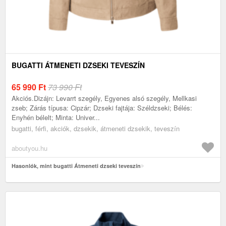
BUGATTI ÁTMENETI DZSEKI TEVESZÍN
65 990
Ft
73 990 Ft
Akciós.Dizájn: Levarrt szegély, Egyenes alsó szegély, Mellkasi
zseb; Zárás típusa: Cipzár; Dzseki fajtája: Széldzseki; Bélés:
Enyhén bélelt; Minta: Univer...
bugatti, férfi, akciók, dzsekik, átmeneti dzsekik, teveszín
aboutyou.hu
Hasonlók, mint bugatti Átmeneti dzseki teveszín