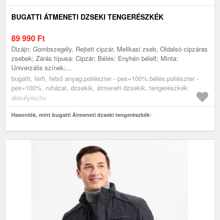
BUGATTI ÁTMENETI DZSEKI TENGERÉSZKÉK
89 990
Ft
Dizájn: Gombszegély, Rejtett cipzár, Mellkasi zseb, Oldalsó cipzáras
zsebek; Zárás típusa: Cipzár; Bélés: Enyhén bélelt; Minta:
Univerzális színek;...
bugatti, férfi, felső anyag:poliészter - pes=100%;bélés:poliészter -
pes=100%, ruházat, dzsekik, átmeneti dzsekik, tengerészkék
aboutyou.hu
Hasonlók, mint bugatti Átmeneti dzseki tengerészkék