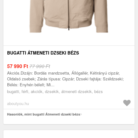
BUGATTI ÁTMENETI DZSEKI BÉZS
57 990
Ft
77 990 Ft
Akciós.Dizájn: Bordás mandzsetta, Állógallér, Kétirányú cipzár,
Oldalsó zsebek; Zárás típusa: Cipzár; Dzseki fajtája: Széldzseki;
Bélés: Enyhén bélelt; Mi...
bugatti, férfi, akciók, dzsekik, átmeneti dzsekik, bézs
aboutyou.hu
Hasonlók, mint bugatti Átmeneti dzseki bézs