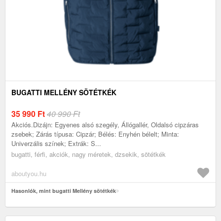
BUGATTI MELLÉNY SÖTÉTKÉK
35 990
Ft
40 990 Ft
Akciós.Dizájn: Egyenes alsó szegély, Állógallér, Oldalsó cipzáras
zsebek; Zárás típusa: Cipzár; Bélés: Enyhén bélelt; Minta:
Univerzális színek; Extrák: S...
bugatti, férfi, akciók, nagy méretek, dzsekik, sötétkék
aboutyou.hu
Hasonlók, mint bugatti Mellény sötétkék