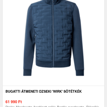
BUGATTI ÁTMENETI DZSEKI 'WIRK' SÖTÉTKÉK
61 990
Ft
Dizájn: Mandzsetta-/bordázott gallér, Bordás mandzsetta, Állógallér,