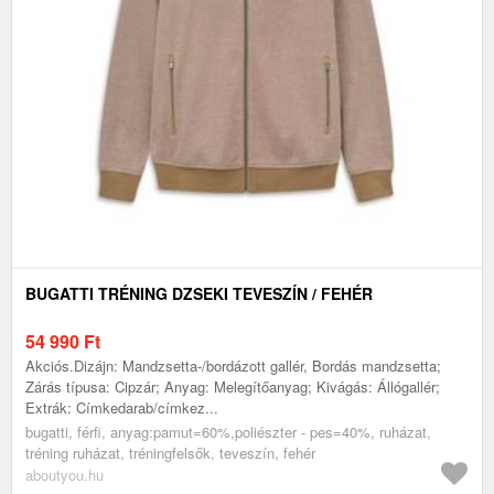
BUGATTI TRÉNING DZSEKI TEVESZÍN / FEHÉR
54 990
Ft
Akciós.Dizájn: Mandzsetta-/bordázott gallér, Bordás mandzsetta;
Zárás típusa: Cipzár; Anyag: Melegítőanyag; Kivágás: Állógallér;
Extrák: Címkedarab/címkez...
bugatti, férfi, anyag:pamut=60%,poliészter - pes=40%, ruházat,
tréning ruházat, tréningfelsők, teveszín, fehér
aboutyou.hu