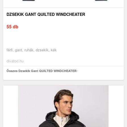
DZSEKIK GANT QUILTED WINDCHEATER
55 db
férfi, gant, ruhák, dzsekik, kék
divatod.hu
Összes Dzsekik Gant QUILTED WINDCHEATER