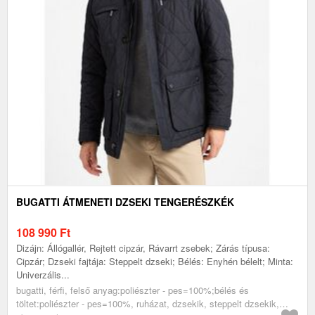
BUGATTI ÁTMENETI DZSEKI TENGERÉSZKÉK
108 990
Ft
Dizájn: Állógallér, Rejtett cipzár, Rávarrt zsebek; Zárás típusa:
Cipzár; Dzseki fajtája: Steppelt dzseki; Bélés: Enyhén bélelt; Minta:
Univerzális...
bugatti, férfi, felső anyag:poliészter - pes=100%;bélés és
töltet:poliészter - pes=100%, ruházat, dzsekik, steppelt dzsekik,