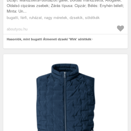
Oldalsó cipzáras zsebek; Zárás típusa: Cipzár; Bélés: Enyhén bélelt;
Minta: Un...
bugatti, férfi, ruházat, nagy méretek, dzsekik, sötétkék
aboutyou.hu
Hasonlók, mint bugatti Átmeneti dzseki 'Wirk' sötétkék