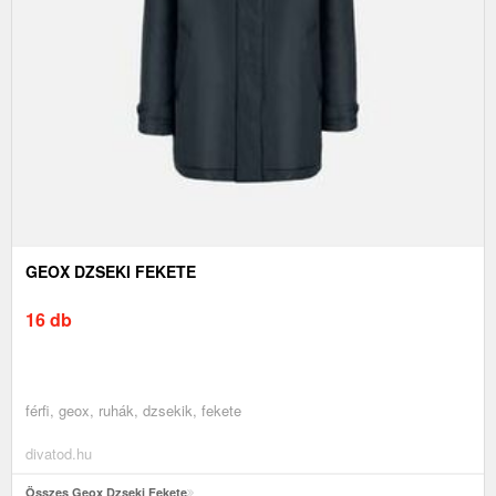
GEOX DZSEKI FEKETE
16 db
férfi, geox, ruhák, dzsekik, fekete
divatod.hu
Összes Geox Dzseki Fekete