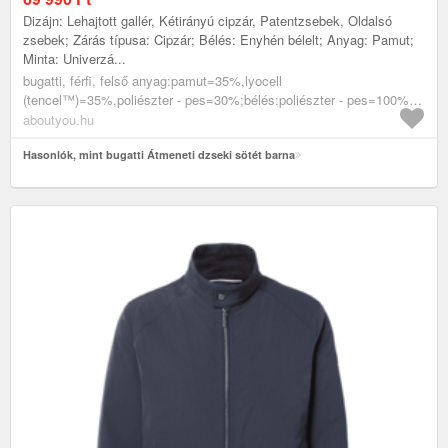
Dizájn: Lehajtott gallér, Kétirányú cipzár, Patentzsebek, Oldalsó
zsebek; Zárás típusa: Cipzár; Bélés: Enyhén bélelt; Anyag: Pamut;
Minta: Univerzá...
bugatti, férfi, felső anyag:pamut=35%,lyocell
(tencel™)=35%,poliészter - pes=30%;bélés:poliészter - pes=100%,
ruházat, dzsekik, átmeneti dzsekik, sötét barna
aboutyou.hu
Hasonlók, mint bugatti Átmeneti dzseki sötét barna