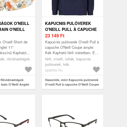
ÁGOK O'NEILL
KAPUCNIS PULÓVEREK
AIN O'NEILL
O'NEILL PULL À CAPUCHE
" MULTICOLORE
O'NEILL COUPE AMPLE
23 149
Ft
 O'neill Short de
Kapucnis pulóverek O'neill Pull à
nglet 11"
capuche O'Neill Coupe ample
okszínű Kapható
Kék Kapható férfi méretben. EU
. EU S, EU M Női >
S, EU M, EU L, EU XL Ruhák >
ruhák, rövidnadrágok,
férfi, o'neill, ruhák, kapucnis
dnadrágok
Kapucnis pulóverek
pulóverek, kék
spartoo.hu
t Rövidnadrágok
Hasonlók, mint Kapucnis pulóverek
e bain O'Neill Anglet
O'neill Pull à capuche O'Neill Coupe
ample