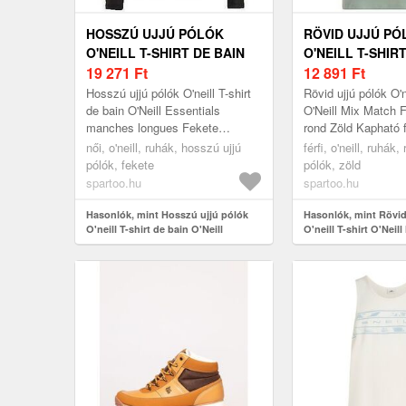
HOSSZÚ UJJÚ PÓLÓK
RÖVID UJJÚ PÓ
O'NEILL T-SHIRT DE BAIN
O'NEILL T-SHIRT
O'NEILL ESSENTIALS
19 271
Ft
MIX MATCH FLO
12 891
Ft
MANCHES LONGUES
ROND
Hosszú ujjú pólók O'neill T-shirt
Rövid ujjú pólók O'ne
de bain O'Neill Essentials
O'Neill Mix Match F
manches longues Fekete
rond Zöld Kapható f
Kapható női méretben. EU S, EU
EU M, EU L Férfi 
női, o'neill, ruhák, hosszú ujjú
férfi, o'neill, ruhák, 
L, EU XL Női > Ruhák > Hosszú
Rövid ujjú pólók
pólók, fekete
pólók, zöld
uj...
spartoo.hu
spartoo.hu
Hasonlók, mint Hosszú ujjú pólók
Hasonlók, mint Rövid
O'neill T-shirt de bain O'Neill
O'neill T-shirt O'Neil
Essentials manches longues
Floral à col rond