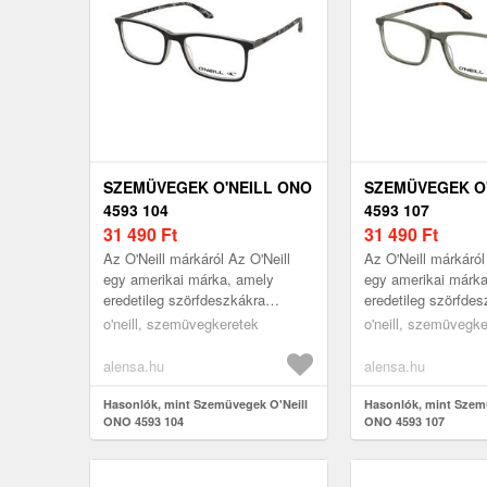
SZEMÜVEGEK O'NEILL ONO
SZEMÜVEGEK O
4593 104
4593 107
31 490
Ft
31 490
Ft
Az O'Neill márkáról Az O'Neill
Az O'Neill márkáról
egy amerikai márka, amely
egy amerikai márk
eredetileg szörfdeszkákra
eredetileg szörfde
specializálódott, és
specializálódott, és
o'neill, szemüvegkeretek
o'neill, szemüvegk
szemüvegkollekciója ezt a
szemüvegkollekciój
tengerparti hangu...
tengerparti hangu...
alensa.hu
alensa.hu
Hasonlók, mint Szemüvegek O'Neill
Hasonlók, mint Szem
ONO 4593 104
ONO 4593 107