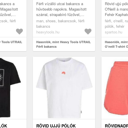
BLANC
 bakancs a
Férfi vízálló utcai bakancs a
Rövid ujjú póló
 Magasított
hűvösebb napokra. Magasított
O'Neill à man
fűzővel,
szárral, strapabíró fűzővel,
Fehér Kapható
és bokával,
párnázott nyelvvel és bokával,
EU S, EU M F
sok, férfi
man, shoes, bakancsok, férfi
férfi, o'neill, 
nyelvén k...
oldalán, sarkán és nyelvén k...
Rövid ujjú pól
bakancs
pólók, fehér
heavytools.hu
spartoo.hu
y Tools UTRAIL
Hasonlók, mint Heavy Tools UTRAIL
Hasonlók, mint
Férfi bakancs
O'neill T-shirt
courtes blanc
LÓK
RÖVID UJJÚ PÓLÓK
RÖVIDNADR