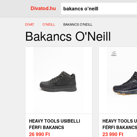
Divatod.hu
DIVAT
O'NEILL
JELENLEGI:
BAKANCS O'NEILL
Bakancs O'Neill
HEAVY TOOLS USIBELLI
HEAVY TOOLS U
FÉRFI BAKANCS
FÉRFI BAKANC
26 990
Ft
23 990
Ft