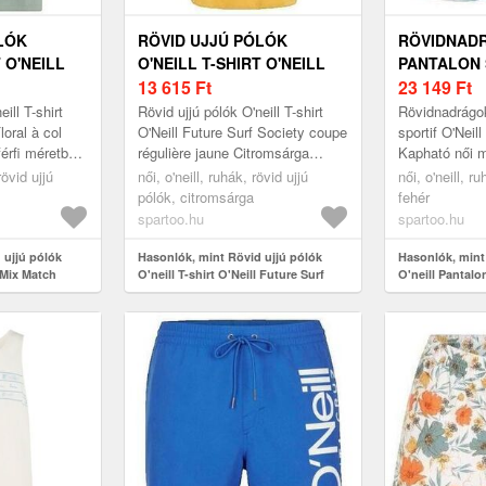
LÓK
RÖVID UJJÚ PÓLÓK
RÖVIDNADR
 O'NEILL
O'NEILL T-SHIRT O'NEILL
PANTALON 
RAL À COL
FUTURE SURF SOCIETY
13 615
Ft
O'NEILL W
23 149
Ft
COUPE RÉGULIÈRE JAUNE
ill T-shirt
Rövid ujjú pólók O'neill T-shirt
Rövidnadrágok
loral à col
O'Neill Future Surf Society coupe
sportif O'Nei
érfi méretben.
régulière jaune Citromsárga
Kapható női 
> Ruhák >
Kapható női méretben. EU S, EU
M Női > Ruhá
rövid ujjú
női, o'neill, ruhák, rövid ujjú
női, o'neill, 
M Női > Ruhák > Rövid...
pólók, citromsárga
fehér
spartoo.hu
spartoo.hu
 ujjú pólók
Hasonlók, mint Rövid ujjú pólók
Hasonlók, min
l Mix Match
O'neill T-shirt O'Neill Future Surf
O'neill Pantalo
Society coupe régulière jaune
Blanc