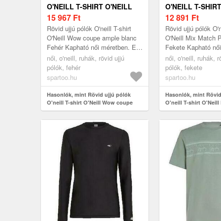
O'NEILL T-SHIRT O'NEILL
O'NEILL T-SHIRT
WOW COUPE AMPLE
15 967
Ft
MIX MATCH PAL
12 891
Ft
BLANC
Rövid ujjú pólók O'neill T-shirt
Rövid ujjú pólók O'ne
O'Neill Wow coupe ample blanc
O'Neill Mix Match 
Fehér Kapható női méretben. EU
Fekete Kapható női
S, EU M Női > Ruhák > Rövid
EU M, EU L, EU XL
női, o'neill, ruhák, rövid ujjú
női, o'neill, ruhák, r
ujjú pólók
> Rövid ujjú pólók
pólók, fehér
pólók, fekete
spartoo.hu
spartoo.hu
Hasonlók, mint Rövid ujjú pólók
Hasonlók, mint Rövid
O'neill T-shirt O'Neill Wow coupe
O'neill T-shirt O'Neil
ample blanc
noir