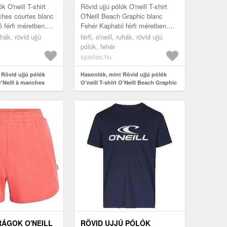
k O'neill T-shirt
Rövid ujjú pólók O'neill T-shirt
ches courtes blanc
O'Neill Beach Graphic blanc
 férfi méretben.
Fehér Kapható férfi méretben.
érfi > Ruhák >
EU M, EU L Férfi > Ruhák >
ruhák, rövid ujjú
férfi, o'neill, ruhák, rövid ujjú
ók
Rövid ujjú pólók
pólók, fehér
spartoo.hu
 Rövid ujjú pólók
Hasonlók, mint Rövid ujjú pólók
 O'Neill à manches
O'neill T-shirt O'Neill Beach Graphic
blanc
ÁGOK O'NEILL
RÖVID UJJÚ PÓLÓK