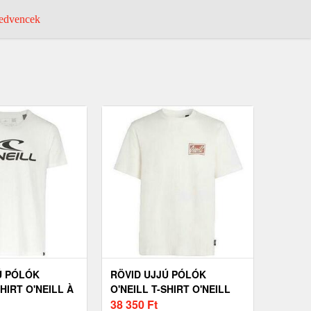
dvencek
Ú PÓLÓK
RÖVID UJJÚ PÓLÓK
SHIRT O'NEILL À
O'NEILL T-SHIRT O'NEILL
COURTES
BEACH GRAPHIC BLANC
38 350
Ft