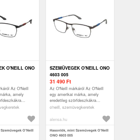
K O'NEILL ONO
SZEMÜVEGEK O'NEILL ONO
4603 005
31 490
Ft
káról Az O'Neill
Az O'Neill márkáról Az O'Neill
 márka, amely
egy amerikai márka, amely
örfdeszkákra
eredetileg szörfdeszkákra
tt, és
specializálódott, és
üvegkeretek
o'neill, szemüvegkeretek
kciója ezt a
szemüvegkollekciója ezt a
ngu...
tengerparti hangu...
alensa.hu
 Szemüvegek O'Neill
Hasonlók, mint Szemüvegek O'Neill
ONO 4603 005