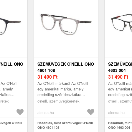
'NEILL ONO
SZEMÜVEGEK O'NEILL ONO
SZEMÜVEGE
4601 108
4603 004
31 490
Ft
31 490
Ft
 Az O'Neill
Az O'Neill márkáról Az O'Neill
Az O'Neill már
a, amely
egy amerikai márka, amely
egy amerikai
szkákra
eredetileg szörfdeszkákra
eredetileg sz
specializálódott, és
specializálódo
eretek
o'neill, szemüvegkeretek
o'neill, szem
a ezt a
szemüvegkollekciója ezt a
szemüvegkolle
tengerparti hangu...
tengerparti ha
alensa.hu
alensa.hu
üvegek O'Neill
Hasonlók, mint Szemüvegek O'Neill
Hasonlók, mint
ONO 4601 108
ONO 4603 004