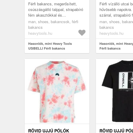
Férfi bakancs, megerősített,
Férfi vízálló utcai
csúszásgátló talppal, strapabíró
hűvösebb napokra.
fém akasztókkal és
szárral, strapabíró 
fűzőszemekkel, megerősített
párnázott nyelvvel 
man, shoes, bakancsok, férfi
man, shoes, bakanc
sarokrésszel és párnázott
oldalán, sarkán és 
bakancs
bakancs
bokaval, lég...
heavytools.hu
heavytools.hu
Hasonlók, mint Heavy Tools
Hasonlók, mint Heav
USIBELLI Férfi bakancs
Férfi bakancs
RÖVID UJJÚ PÓLÓK
RÖVID UJJÚ PÓ