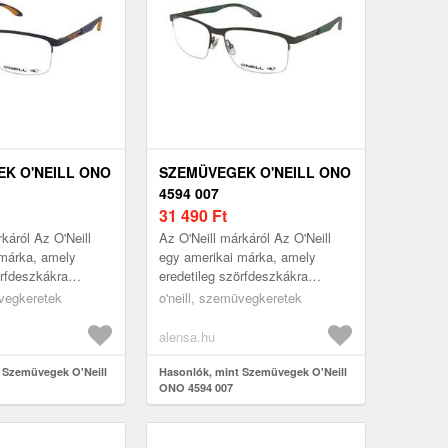
K O'NEILL ONO
SZEMÜVEGEK O'NEILL ONO
4594 007
31 490
Ft
káról Az O'Neill
Az O'Neill márkáról Az O'Neill
 márka, amely
egy amerikai márka, amely
örfdeszkákra
eredetileg szörfdeszkákra
tt, és
specializálódott, és
üvegkeretek
o'neill, szemüvegkeretek
kciója ezt a
szemüvegkollekciója ezt a
ngu...
tengerparti hangu...
alensa.hu
 Szemüvegek O'Neill
Hasonlók, mint Szemüvegek O'Neill
ONO 4594 007