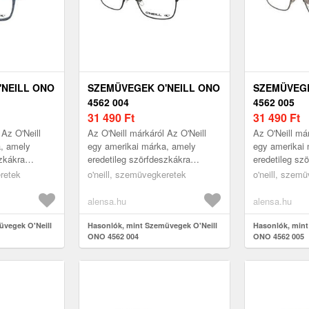
'NEILL ONO
SZEMÜVEGEK O'NEILL ONO
SZEMÜVEGE
4562 004
4562 005
31 490
Ft
31 490
Ft
 Az O'Neill
Az O'Neill márkáról Az O'Neill
Az O'Neill már
a, amely
egy amerikai márka, amely
egy amerikai
szkákra
eredetileg szörfdeszkákra
eredetileg sz
specializálódott, és
specializálódo
eretek
o'neill, szemüvegkeretek
o'neill, szem
a ezt a
szemüvegkollekciója ezt a
szemüvegkolle
tengerparti hangu...
tengerparti ha
alensa.hu
alensa.hu
üvegek O'Neill
Hasonlók, mint Szemüvegek O'Neill
Hasonlók, mint
ONO 4562 004
ONO 4562 005