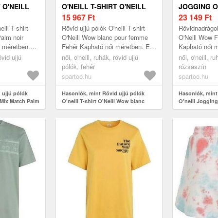
 O'NEILL
O'NEILL T-SHIRT O'NEILL
JOGGING O
M NOIR
WOW BLANC POUR FEMME
15 967
Ft
FEMME
23 149
Ft
ill T-shirt
Rövid ujjú pólók O'neill T-shirt
Rövidnadrágok
Palm noir
O'Neill Wow blanc pour femme
O'Neill Wow
 méretben.
Fehér Kapható női méretben. EU
Kapható női 
 Női > Ruhák
S, EU M Női > Ruhák > Rövid
M Női > Ruhá
övid ujjú
női, o'neill, ruhák, rövid ujjú
női, o'neill, 
ujjú pólók
pólók, fehér
rózsaszín
spartoo.hu
spartoo.hu
 ujjú pólók
Hasonlók, mint Rövid ujjú pólók
Hasonlók, min
l Mix Match Palm
O'neill T-shirt O'Neill Wow blanc
O'neill Joggin
pour femme