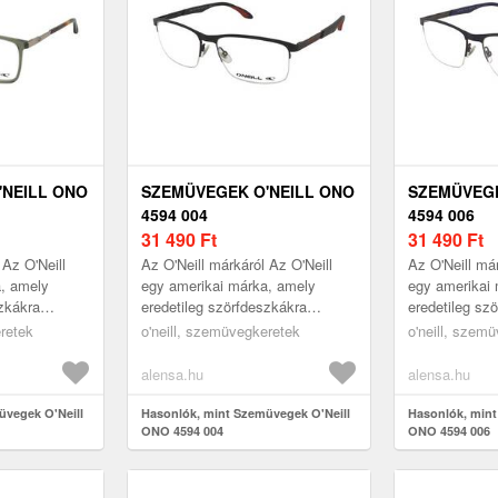
'NEILL ONO
SZEMÜVEGEK O'NEILL ONO
SZEMÜVEGE
4594 004
4594 006
31 490
Ft
31 490
Ft
 Az O'Neill
Az O'Neill márkáról Az O'Neill
Az O'Neill már
a, amely
egy amerikai márka, amely
egy amerikai
szkákra
eredetileg szörfdeszkákra
eredetileg sz
specializálódott, és
specializálódo
eretek
o'neill, szemüvegkeretek
o'neill, szem
a ezt a
szemüvegkollekciója ezt a
szemüvegkolle
tengerparti hangu...
tengerparti ha
alensa.hu
alensa.hu
üvegek O'Neill
Hasonlók, mint Szemüvegek O'Neill
Hasonlók, mint
ONO 4594 004
ONO 4594 006