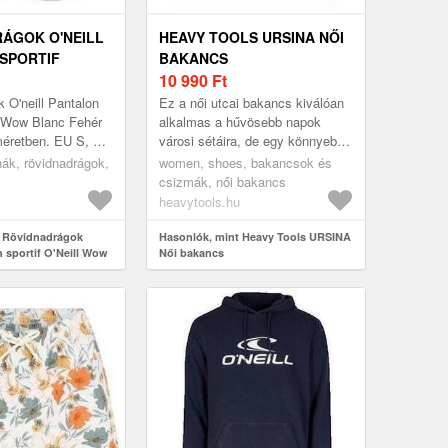
ÁGOK O'NEILL
HEAVY TOOLS URSINA NŐI
SPORTIF
BAKANCS
OW BLANC
10 990
Ft
 O'neill Pantalon
Ez a női utcai bakancs kiválóan
ll Wow Blanc Fehér
alkalmas a hűvösebb napok
méretben. EU S, EU
városi sétáira, de egy könnyebb
k > Rövidnadrágok
kirándulásra is felveheted.
ruhák, rövidnadrágok,
women, shoes, bakancsok és
Magasított szára tartja a bok...
csizmák, női bakancs
heavytools.hu
t Rövidnadrágok
Hasonlók, mint Heavy Tools URSINA
n sportif O'Neill Wow
Női bakancs