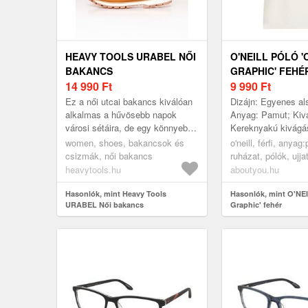
HEAVY TOOLS URABEL NŐI
O'NEILL PÓLÓ '
BAKANCS
GRAPHIC' FEHÉ
14 990
Ft
9 990
Ft
Ez a női utcai bakancs kiválóan
Dizájn: Egyenes al
alkalmas a hűvösebb napok
Anyag: Pamut; Kiv
városi sétáira, de egy könnyebb
Kereknyakú kivágás
kirándulásra is felveheted.
Nyomott minta; Ext
women, shoes, bakancsok és
o'neill, férfi, any
Magasított szára tartja a bok...
fogantyú; Fazon: n
csizmák, női bakancs
ruházat, pólók, ujja
Ujjhossz...
fehér
heavytools.hu
aboutyou.hu
Hasonlók, mint Heavy Tools
Hasonlók, mint O'NEI
URABEL Női bakancs
Graphic' fehér