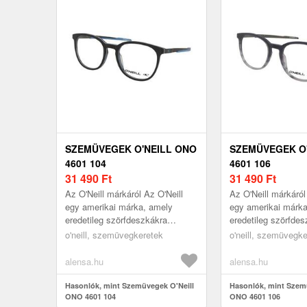
SZEMÜVEGEK O'NEILL ONO
SZEMÜVEGEK O
4601 104
4601 106
31 490
Ft
31 490
Ft
Az O'Neill márkáról Az O'Neill
Az O'Neill márkáról
egy amerikai márka, amely
egy amerikai márk
eredetileg szörfdeszkákra
eredetileg szörfde
specializálódott, és
specializálódott, és
o'neill, szemüvegkeretek
o'neill, szemüvegk
szemüvegkollekciója ezt a
szemüvegkollekciój
tengerparti hangu...
tengerparti hangu...
alensa.hu
alensa.hu
Hasonlók, mint Szemüvegek O'Neill
Hasonlók, mint Szem
ONO 4601 104
ONO 4601 106