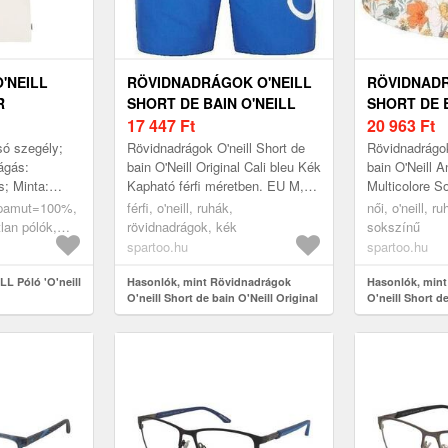
O'NEILL
RÖVIDNADRÁGOK O'NEILL
RÖVIDNADR
R
SHORT DE BAIN O'NEILL
SHORT DE B
ORIGINAL CALI BLEU
17 447
Ft
ANGLET 11
20 963
Ft
só szegély;
Rövidnadrágok O'neill Short de
Rövidnadrágok
ágás:
bain O'Neill Original Cali bleu Kék
bain O'Neill A
; Minta:
Kapható férfi méretben. EU M,
Multicolore S
rák: Lágy
EU L Férfi > Ruhák >
női méretben
ag:pamut=100%,
férfi, o'neill, ruhák,
női, o'neill, 
ormál fazon;
Rövidnadrágok
Ruhák > Rövi
tlan pólók,
rövidnadrágok, kék
sokszínű
spartoo.hu
spartoo.hu
LL Póló 'O'neill
Hasonlók, mint Rövidnadrágok
Hasonlók, min
O'neill Short de bain O'Neill Original
O'neill Short d
Cali bleu
11" Multicolore