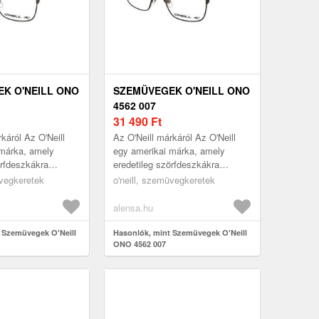
K O'NEILL ONO
SZEMÜVEGEK O'NEILL ONO
4562 007
31 490
Ft
káról Az O'Neill
Az O'Neill márkáról Az O'Neill
 márka, amely
egy amerikai márka, amely
örfdeszkákra
eredetileg szörfdeszkákra
tt, és
specializálódott, és
üvegkeretek
o'neill, szemüvegkeretek
kciója ezt a
szemüvegkollekciója ezt a
ngu...
tengerparti hangu...
alensa.hu
 Szemüvegek O'Neill
Hasonlók, mint Szemüvegek O'Neill
ONO 4562 007