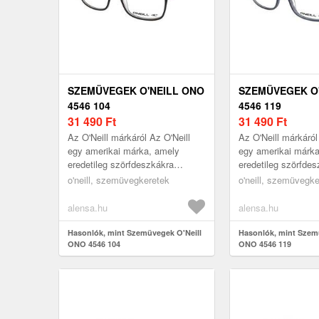
SZEMÜVEGEK O'NEILL ONO
SZEMÜVEGEK O
4546 104
4546 119
31 490
Ft
31 490
Ft
Az O'Neill márkáról Az O'Neill
Az O'Neill márkáról
egy amerikai márka, amely
egy amerikai márk
eredetileg szörfdeszkákra
eredetileg szörfde
specializálódott, és
specializálódott, és
o'neill, szemüvegkeretek
o'neill, szemüvegk
szemüvegkollekciója ezt a
szemüvegkollekciój
tengerparti hangu...
tengerparti hangu...
alensa.hu
alensa.hu
Hasonlók, mint Szemüvegek O'Neill
Hasonlók, mint Szem
ONO 4546 104
ONO 4546 119