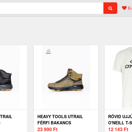
Ke
TRAIL
HEAVY TOOLS UTRAIL
RÖVID UJJ
S
FÉRFI BAKANCS
O'NEILL T-
23 990
Ft
MANCHES 
12 143
Ft