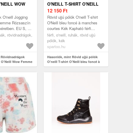
'NEILL WOW
O'NEILL T-SHIRT O'NEILL
BLEU FONCÉ À MANCHES
12 150
Ft
COURTES
 O'neill Jogging
Rövid ujjú pólók O'neill T-shirt
 Femme Rózsaszín
O'Neill bleu foncé à manches
méretben. EU S, EU
courtes Kék Kapható férfi
k > Rövidnadrágok
méretben. EU S, EU M Férfi >
ruhák, rövidnadrágok,
férfi, o'neill, ruhák, rövid ujjú
Ruhák > Rövid ujjú pólók
pólók, kék
spartoo.hu
t Rövidnadrágok
Hasonlók, mint Rövid ujjú pólók
g O'Neill Wow Femme
O'neill T-shirt O'Neill bleu foncé à
manches courtes