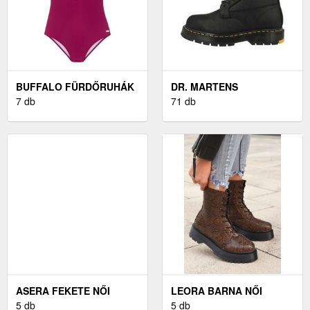
BUFFALO FÜRDŐRUHÁK
DR. MARTENS
BOGYÓ
7 db
BAKANCSOK FEKETE
71 db
ASERA FEKETE NŐI
LEORA BARNA NŐI
BAKANCS
5 db
BAKANCSOK
5 db