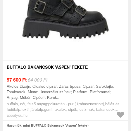
BUFFALO BAKANCSOK 'ASPEN' FEKETE
57 600
Ft
64 000 Ft
Akciós.Dizájn: Oldalsó cipzár; Zárás típusa: Cipzár; Sarokfajta:
Tömbsarok; Minta: Univerzális színek; Platform: Platformmal;
Anyag: Műbőr; Cipőorr: Kerek...
buffalo, női, felső anyag:poliuretán - pur (újrahasznosított),bélés és
fedőtalp:textil,járótalp:gumi, akciók, cipők, csizmák, bakancsok,
fekete
aboutyou.hu
Hasonlók, mint BUFFALO Bakancsok 'Aspen' fekete