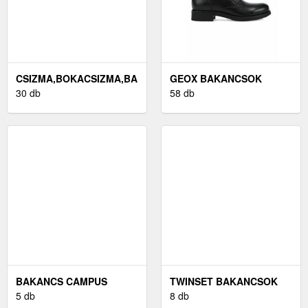
CSIZMA,BOKACSIZMA,BAKANCS
GEOX BAKANCSOK
30 db
FEKETE
58 db
BAKANCS CAMPUS
TWINSET BAKANCSOK
5 db
FEKETE
8 db