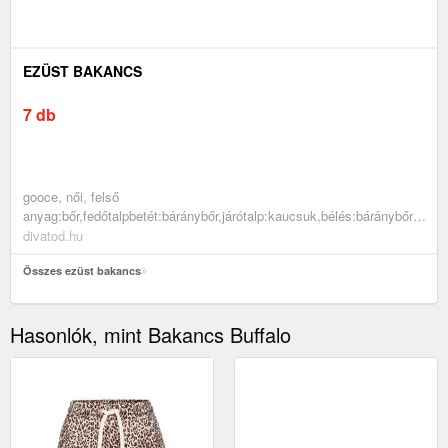
EZÜST BAKANCS
7 db
gooce, női, felső
anyag:bőr,fedőtalpbetét:báránybőr,járótalp:kaucsuk,bélés:báránybőr,
akciók, cipők, csizmák, bakancsok, fekete, ezüst
divatod.hu
Összes ezüst bakancs
Hasonlók, mint Bakancs Buffalo