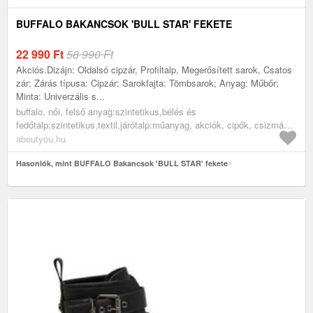
BUFFALO BAKANCSOK 'BULL STAR' FEKETE
22 990
Ft
58 990 Ft
Akciós.Dizájn: Oldalsó cipzár, Profiltalp, Megerősített sarok, Csatos
zár; Zárás típusa: Cipzár; Sarokfajta: Tömbsarok; Anyag: Műbőr;
Minta: Univerzális s...
buffalo, női, felső anyag:szintetikus,bélés és
fedőtalp:szintetikus,textil,járótalp:műanyag, akciók, cipők, csizmák,
bakancsok, fekete
aboutyou.hu
Hasonlók, mint BUFFALO Bakancsok 'BULL STAR' fekete