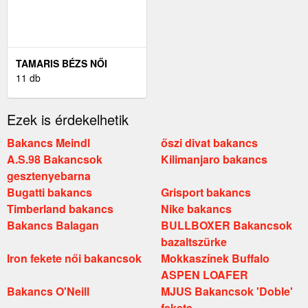
TAMARIS BÉZS NŐI
BAKANCS
11 db
Ezek is érdekelhetik
Bakancs Meindl
őszi divat bakancs
A.S.98 Bakancsok
Kilimanjaro bakancs
gesztenyebarna
Bugatti bakancs
Grisport bakancs
Timberland bakancs
Nike bakancs
Bakancs Balagan
BULLBOXER Bakancsok
bazaltszürke
Iron fekete női bakancsok
Mokkaszínek Buffalo
ASPEN LOAFER
Bakancs O'Neill
MJUS Bakancsok 'Doble'
fekete