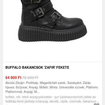
BUFFALO BAKANCSOK 'ZAFIR' FEKETE
64 800
Ft
72 000 Ft
Akciós.Dizájn: Profiltalp, Megerősített sarok, Sarokpánt; Zárás
típusa: Szíjcsat; Anyag: Műbőr; Minta: Univerzális színek; Platform:
Platformmal; Anyag: M...
buffalo, női, felső anyag:poliuretán - pur (újrahasznosított),bélés és
fedőtalp:textil,járótalp:műanyag, akciók, cipők, csizmák, bakancsok,