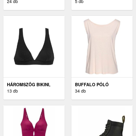
24 db
5 db
HÁROMSZÖG BIKINI,
BUFFALO PÓLÓ
BUFFALO
13 db
34 db