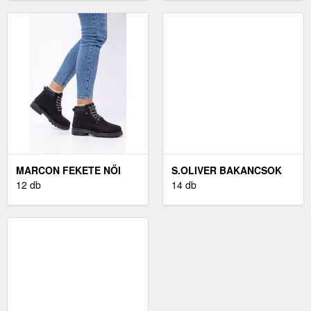
MARCON FEKETE NŐI
S.OLIVER BAKANCSOK
BAKANCSOK
12 db
BARNA
14 db