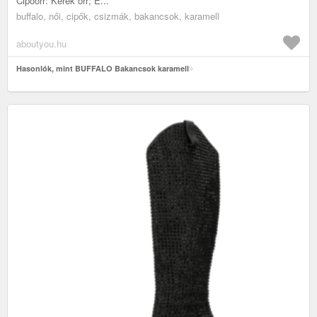
Cipőorr: Kerek orr; E...
buffalo, női, cipők, csizmák, bakancsok, karamell
aboutyou.hu
Hasonlók, mint BUFFALO Bakancsok karamell