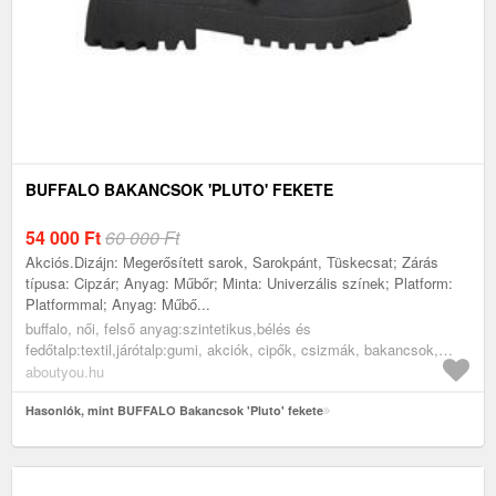
BUFFALO BAKANCSOK 'PLUTO' FEKETE
54 000
Ft
60 000 Ft
Akciós.Dizájn: Megerősített sarok, Sarokpánt, Tüskecsat; Zárás
típusa: Cipzár; Anyag: Műbőr; Minta: Univerzális színek; Platform:
Platformmal; Anyag: Műbő...
buffalo, női, felső anyag:szintetikus,bélés és
fedőtalp:textil,járótalp:gumi, akciók, cipők, csizmák, bakancsok,
fekete
aboutyou.hu
Hasonlók, mint BUFFALO Bakancsok 'Pluto' fekete