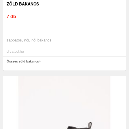
ZÖLD BAKANCS
7 db
zappatos, női, női bakancs
divatod.hu
Összes zöld bakancs