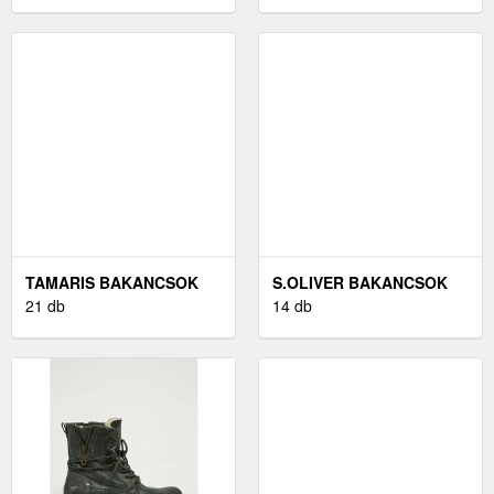
TAMARIS BAKANCSOK
S.OLIVER BAKANCSOK
BARNA
21 db
FEKETE
14 db