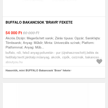
BUFFALO BAKANCSOK 'BRAVR' FEKETE
54 000
Ft
60 000 Ft
Akciós.Dizájn: Megerősített sarok; Zárás típusa: Cipzár; Sarokfajta:
Tömbsarok; Anyag: Műbőr; Minta: Univerzális színek; Platform:
Platformmal; Anyag: Műb...
buffalo, női, felső anyag:poliuretán - pur (újrahasznosított),bélés és
fedőtalp:textil,járótalp:műanyag, akciók, cipők, csizmák, bakancsok,
fekete
aboutyou.hu
Hasonlók, mint BUFFALO Bakancsok 'Bravr' fekete