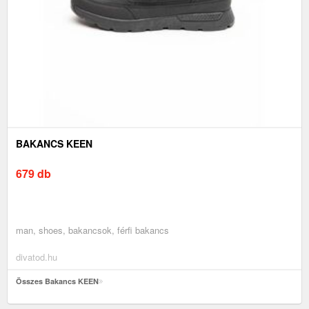
BAKANCS KEEN
679 db
man, shoes, bakancsok, férfi bakancs
divatod.hu
Összes Bakancs KEEN