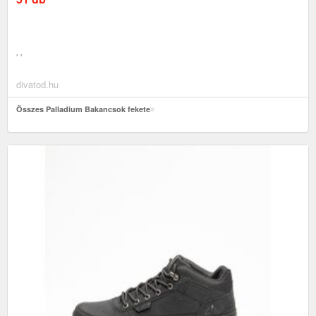
' '
divatod.hu
Összes Palladium Bakancsok fekete