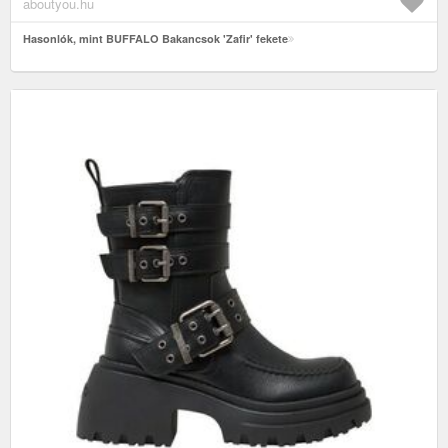
fekete
aboutyou.hu
Hasonlók, mint BUFFALO Bakancsok 'Zafir' fekete