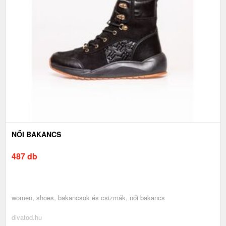
NŐI BAKANCS
487 db
women, shoes, bakancsok és csizmák, női bakancs
divatod.hu