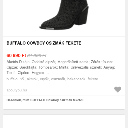
BUFFALO COWBOY CSIZMÁK FEKETE
60 990
Ft
81 990 Ft
Akciós.Dizájn: Oldalsó cipzár, Megerősített sarok; Zárás típusa:
Cipzár; Sarokfajta: Tömbsarok; Minta: Univerzális színek; Anyag:
Textil; Cipőorr: Hegyes ...
buffalo, női, akciók, cipők, csizmák, bakancsok, fekete
aboutyou.hu
Hasonlók, mint BUFFALO Cowboy csizmák fekete