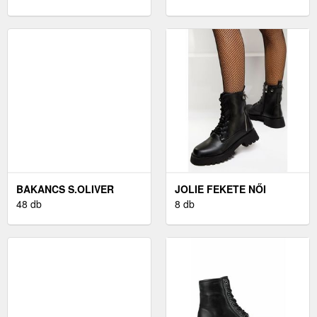
BAKANCS S.OLIVER
JOLIE FEKETE NŐI
48 db
BAKANCSOK
8 db