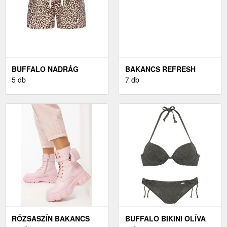
BUFFALO NADRÁG
BAKANCS REFRESH
BARNA
5 db
7 db
RÓZSASZÍN BAKANCS
BUFFALO BIKINI OLÍVA