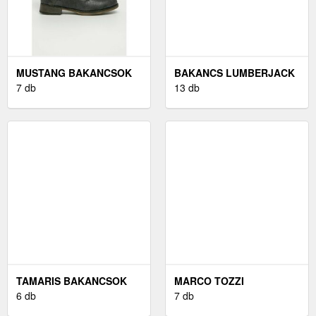
MUSTANG BAKANCSOK
BAKANCS LUMBERJACK
SZÜRKE
7 db
13 db
TAMARIS BAKANCSOK
MARCO TOZZI
SZÜRKE
6 db
BAKANCSOK FEKETE
7 db